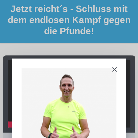
Jetzt reicht´s - Schluss mit
dem endlosen Kampf gegen
die Pfunde!
×