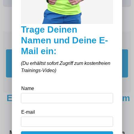
Trage Deinen
Namen und Deine E-
Mail ein:
JA
(Du erhältst sofort Zugriff zum kostenfreien
Ich möchte Zugang zum kostenfreien Trainings-
Video >>
Trainings-Video)
Name
Endlich ein Konzept, bei dem
du keinen Hunger mehr
E-mail
haben darfst.
Mit einer klaren, alltagstauglichen