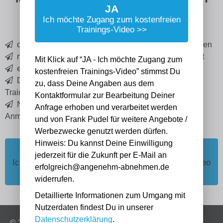
JA
Strategie.
Ich möchte Zugang zum kostenfreien
Trainings-Video >>
die 8 Faktoren die wiederholt Übergewicht verursachen
mit konkreten Tipps, wie Du die Faktoren elemenierst
Mit Klick auf “JA - Ich möchte Zugang zum
es ist bewährtes Coaching-Konzept mit Garantie
kostenfreien Trainings-Video” stimmst Du
Du erhältst sofortigen Zugriff zum kostenfreien
zu, dass Deine Angaben aus dem
Trainingsvideo
Kontaktformular zur Bearbeitung Deiner
Nutze deine Chance - Ich freue mich auf Deine
Anfrage erhoben und verarbeitet werden
Anmeldung!
und von Frank Pudel für weitere Angebote /
Werbezwecke genutzt werden dürfen.
Hinweis: Du kannst Deine Einwilligung
JA
jederzeit für die Zukunft per E-Mail an
Ich möchte Zugang zum kostenfreien Trainings-Video
erfolgreich@angenehm-abnehmen.de
>>
widerrufen.
Detaillierte Informationen zum Umgang mit
Nutzerdaten findest Du in unserer
Datenschutzerklärung
.
© 2021 |
Home
|
Impressum
|
Datenschutz
|